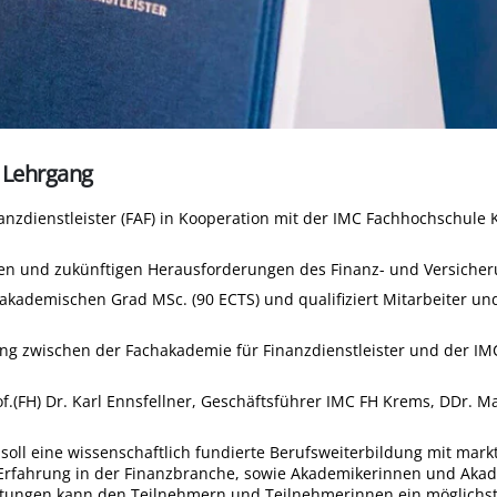
 Lehrgang
anzdienstleister (FAF) in Kooperation mit der IMC Fachhochschule
ellen und zukünftigen Herausforderungen des Finanz- und Versiche
kademischen Grad MSc. (90 ECTS) und qualifiziert Mitarbeiter und
ung zwischen der Fachakademie für Finanzdienstleister und der I
Prof.(FH) Dr. Karl Ennsfellner, Geschäftsführer IMC FH Krems, DDr. M
soll eine wissenschaftlich fundierte Berufsweiterbildung mit markt
rfahrung in der Finanzbranche, sowie Akademikerinnen und Akadem
tungen kann den Teilnehmern und Teilnehmerinnen ein möglichst 