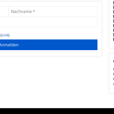
(
Link
)