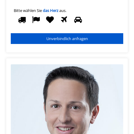
Bitte wählen Sie
das Herz
aus.
1
2
3
4
5
Bitte
wählen
Sie
das
Herz